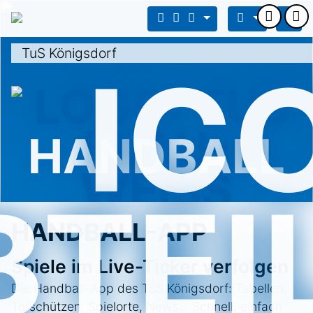
HANDBALL
HANDBALL-APP
Spiele im Live-Ticker verfolgen
Die Handball-App des TuS Königsdorf: Tabellen,
Torschützen, Spiel­orte, News… Schnell, einfach