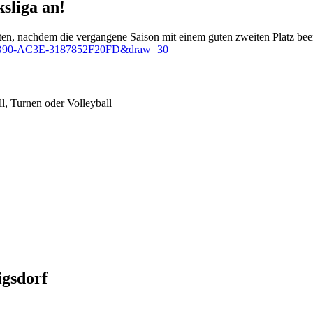
sliga an!
reten, nachdem die vergangene Saison mit einem guten zweiten Platz be
CF-4B90-AC3E-3187852F20FD&draw=30
ll, Turnen oder Volleyball
igsdorf