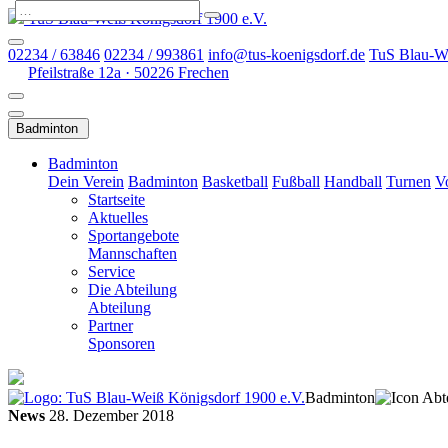
TuS Blau-Weiß Königsdorf 1900 e.V.
02234 / 63846
02234 / 993861
info@tus-koenigsdorf.de
TuS Blau-We
Pfeilstraße 12a · 50226 Frechen
Badminton
Badminton
Dein Verein
Badminton
Basketball
Fußball
Handball
Turnen
Vo
Startseite
Aktuelles
Sportangebote
Mannschaften
Service
Die Abteilung
Abteilung
Partner
Sponsoren
Badminton
News
28. Dezember 2018