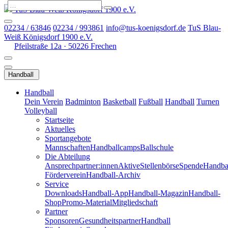
TuS Blau-Weiß Königsdorf 1900 e.V.
02234 / 63846
02234 / 993861
info@tus-koenigsdorf.de
TuS Blau-
Weiß Königsdorf 1900 e.V.
Pfeilstraße 12a · 50226 Frechen
Handball
Handball
Dein Verein
Badminton
Basketball
Fußball
Handball
Turnen
Volleyball
Startseite
Aktuelles
Sportangebote
Mannschaften
Handballcamps
Ballschule
Die Abteilung
Ansprechpartner:innen
Aktive
Stellenbörse
Spende
Handba
Förderverein
Handball-Archiv
Service
Downloads
Handball-App
Handball-Magazin
Handball-
Shop
Promo-Material
Mitgliedschaft
Partner
Sponsoren
Gesundheitspartner
Handball