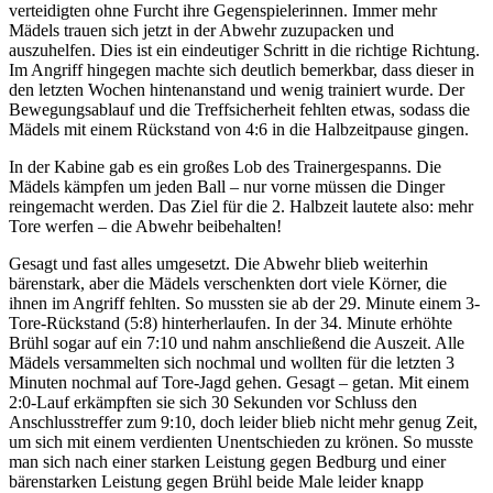
verteidigten ohne Furcht ihre Gegenspielerinnen. Immer mehr
Mädels trauen sich jetzt in der Abwehr zuzupacken und
auszuhelfen. Dies ist ein eindeutiger Schritt in die richtige Richtung.
Im Angriff hingegen machte sich deutlich bemerkbar, dass dieser in
den letzten Wochen hintenanstand und wenig trainiert wurde. Der
Bewegungsablauf und die Treffsicherheit fehlten etwas, sodass die
Mädels mit einem Rückstand von 4:6 in die Halbzeitpause gingen.
In der Kabine gab es ein großes Lob des Trainergespanns. Die
Mädels kämpfen um jeden Ball – nur vorne müssen die Dinger
reingemacht werden. Das Ziel für die 2. Halbzeit lautete also: mehr
Tore werfen – die Abwehr beibehalten!
Gesagt und fast alles umgesetzt. Die Abwehr blieb weiterhin
bärenstark, aber die Mädels verschenkten dort viele Körner, die
ihnen im Angriff fehlten. So mussten sie ab der 29. Minute einem 3-
Tore-Rückstand (5:8) hinterherlaufen. In der 34. Minute erhöhte
Brühl sogar auf ein 7:10 und nahm anschließend die Auszeit. Alle
Mädels versammelten sich nochmal und wollten für die letzten 3
Minuten nochmal auf Tore-Jagd gehen. Gesagt – getan. Mit einem
2:0-Lauf erkämpften sie sich 30 Sekunden vor Schluss den
Anschlusstreffer zum 9:10, doch leider blieb nicht mehr genug Zeit,
um sich mit einem verdienten Unentschieden zu krönen. So musste
man sich nach einer starken Leistung gegen Bedburg und einer
bärenstarken Leistung gegen Brühl beide Male leider knapp